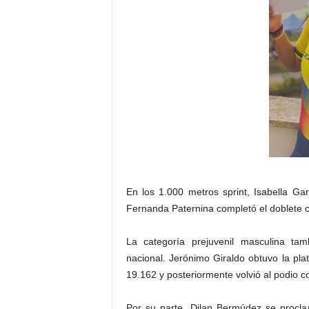
En los 1.000 metros sprint, Isabella G
Fernanda Paternina completó el doblete ca
La categoría prejuvenil masculina tam
nacional. Jerónimo Giraldo obtuvo la pl
19.162 y posteriormente volvió al podio co
Por su parte, Dilan Bermúdez se procl