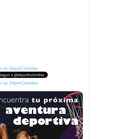
s by DeportColombia
s by DeportColombia