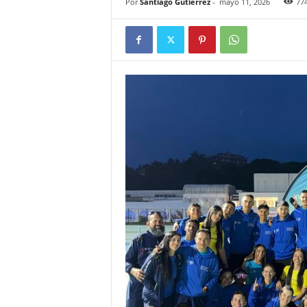
Por
Santiago Gutiérrez
-
mayo 11, 2026
77