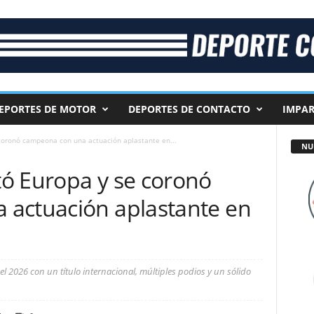
EPORTES DE MOTOR
DEPORTES DE CONTACTO
IMPAR
coronó campeona con una actuación aplastante en...
NU
ó Europa y se coronó
actuación aplastante en
el 2026 con un título internacional, múltiples podios y un sólido