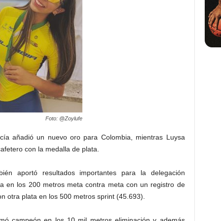
Foto: @Zoylufe
arcía añadió un nuevo oro para Colombia, mientras Luysa
fetero con la medalla de plata.
bién aportó resultados importantes para la delegación
ata en los 200 metros meta contra meta con un registro de
n otra plata en los 500 metros sprint (45.693).
amó campeón en los 10 mil metros eliminación y además