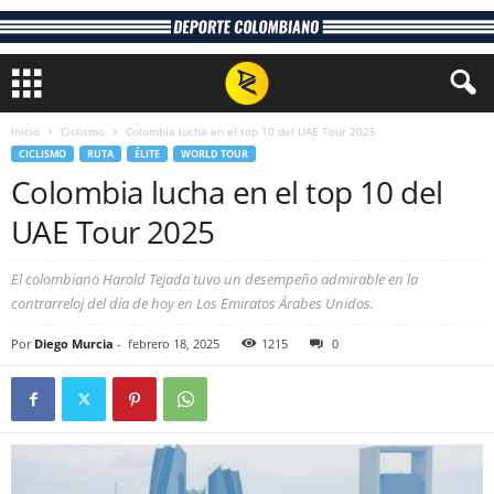
Inicio
Ciclismo
Colombia lucha en el top 10 del UAE Tour 2025
CICLISMO
RUTA
ÉLITE
WORLD TOUR
Colombia lucha en el top 10 del
UAE Tour 2025
El colombiano Harold Tejada tuvo un desempeño admirable en la
contrarreloj del día de hoy en Los Emiratos Árabes Unidos.
Por
Diego Murcia
-
febrero 18, 2025
1215
0