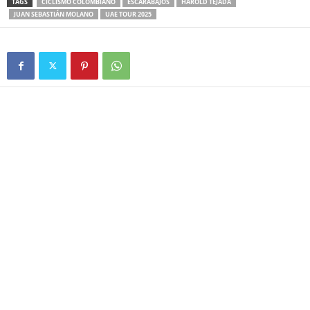
TAGS
CICLISMO COLOMBIANO
ESCARABAJOS
HAROLD TEJADA
JUAN SEBASTIÁN MOLANO
UAE TOUR 2025