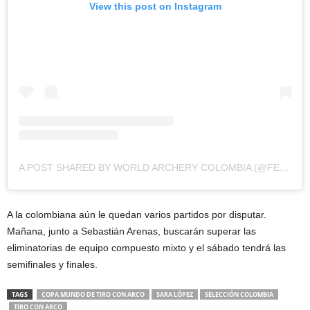
View this post on Instagram
A POST SHARED BY WORLD ARCHERY COLOMBIA (@FEDEARCOCOL)
A la colombiana aún le quedan varios partidos por disputar.
Mañana, junto a Sebastián Arenas, buscarán superar las
eliminatorias de equipo compuesto mixto y el sábado tendrá las
semifinales y finales.
TAGS
COPA MUNDO DE TIRO CON ARCO
SARA LÓPEZ
SELECCIÓN COLOMBIA
TIRO CON ARCO