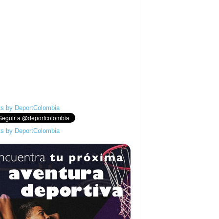
s by DeportColombia
s by DeportColombia