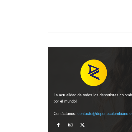
La actualidad de todos los deportistas colom
por el mundo!
Contáctanos:
contacto@deportecolombiano.