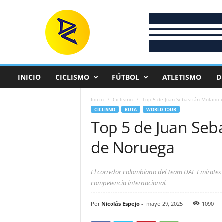
D
e
p
o
r
t
e
INICIO
CICLISMO
FÚTBOL
ATLETISMO
D
C
o
Inicio
Ciclismo
Top 5 de Juan Sebastián Molano 
l
CICLISMO
RUTA
WORLD TOUR
o
Top 5 de Juan Seb
m
b
de Noruega
i
a
n
El corredor colombiano del Team UAE Emirates e
o
competencia internacional.
Por
Nicolás Espejo
-
mayo 29, 2025
1090