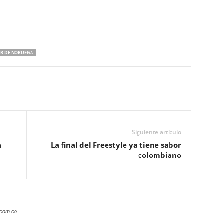
R DE NORUEGA
Siguiente artículo
a
La final del Freestyle ya tiene sabor
colombiano
.com.co